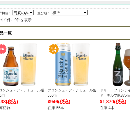
示切替：
並び順：
件中1件～9件を表示
品一覧
ロンシュ・デ・ナミュール瓶
ブロンシュ・デ・ナミュール缶
ドリー・フォンテ
0ml
500ml
ド・テルフ瓶375m
638
(税込)
¥946
(税込)
¥1,870
(税込)
庫切れ
在庫 55本
在庫 4本