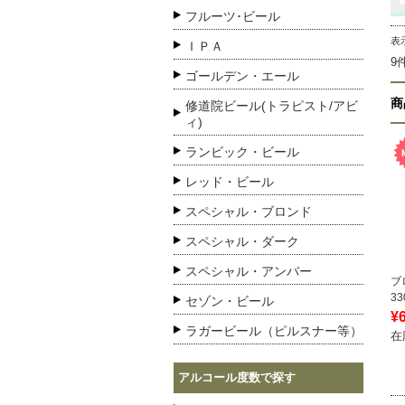
フルーツ･ビール
表
ＩＰＡ
9
ゴールデン・エール
商
修道院ビール(トラピスト/アビ
ィ)
ランビック・ビール
レッド・ビール
スペシャル・ブロンド
スペシャル・ダーク
スペシャル・アンバー
ブ
33
セゾン・ビール
¥
ラガービール（ピルスナー等）
在
アルコール度数で探す