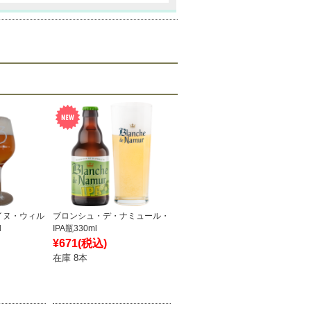
イヌ・ウィル
ブロンシュ・デ・ナミュール・
l
IPA瓶330ml
¥671
(税込)
在庫 8本