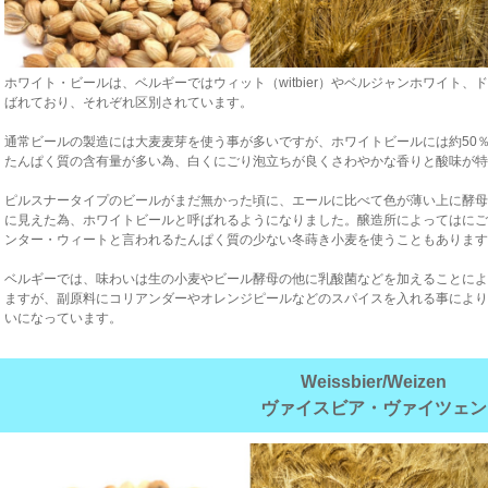
ホワイト・ビールは、ベルギーではウィット（witbier）やベルジャンホワイト
ばれており、それぞれ区別されています。
通常ビールの製造には大麦麦芽を使う事が多いですが、ホワイトビールには約50
たんぱく質の含有量が多い為、白くにごり泡立ちが良くさわやかな香りと酸味が特
ピルスナータイプのビールがまだ無かった頃に、エールに比べて色が薄い上に酵母
に見えた為、ホワイトビールと呼ばれるようになりました。醸造所によってはにご
ンター・ウィートと言われるたんぱく質の少ない冬蒔き小麦を使うこともあります
ベルギーでは、味わいは生の小麦やビール酵母の他に乳酸菌などを加えることによ
ますが、副原料にコリアンダーやオレンジピールなどのスパイスを入れる事により
いになっています。
Weissbier/Weizen
ヴァイスビア・ヴァイツェン