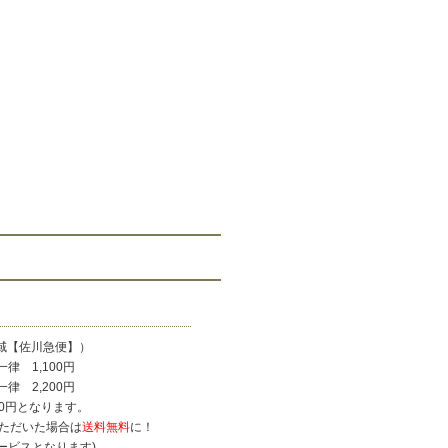
域【佐川急便】）
律 1,100円
 2,200円
0円となります。
いただいた場合は
送料無料
に！
ービスとなります)