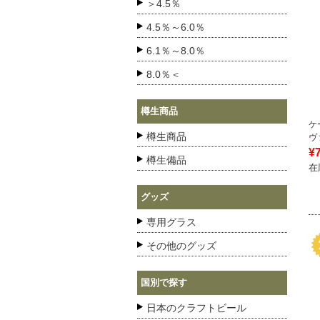
＞4.5％
4.5％～6.0％
6.1％～8.0％
8.0％＜
樽生商品
ケ
樽生商品
ヴ
¥
樽生備品
在
グッズ
専用グラス
その他のグッズ
国別で探す
日本のクラフトビール