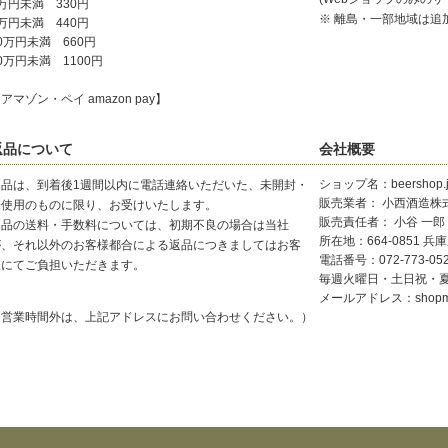
万円未満 330円
※ 離島・一部地域は追
万円未満 440円
0万円未満 660円
0万円未満 1100円
アマゾン・ペイ amazon pay】
返品について
会社概要
ショップ名：beershop.j
返品は、到着後1週間以内に電話連絡いただいた、未開封・
販売業者： 小西酒造株
未使用のものに限り、お受けいたします。
販売責任者： 小谷 一郎
返品の送料・手数料については、初期不良の場合は当社
所在地：664-0851 兵
が、それ以外のお客様都合による返品につきましてはお客
電話番号：072-773-0
様にてご負担いただきます。
毎週火曜日・土日祝・
メールアドレス：shopmaste
（営業時間外は、上記アドレスにお問い合わせください。）