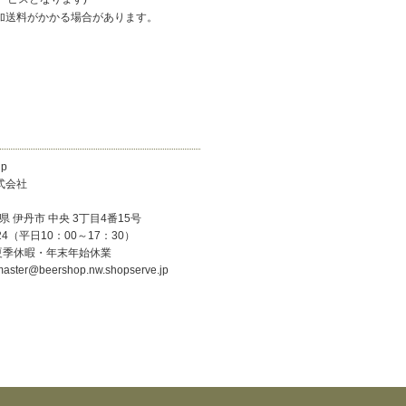
加送料がかかる場合があります。
p
式会社
庫県 伊丹市 中央 3丁目4番15号
524（平日10：00～17：30）
夏季休暇・年末年始休業
r@beershop.nw.shopserve.jp