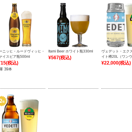
ーニッヒ・ルードヴィッヒ・
Itami Beer ホワイト瓶330ml
ヴェデット・エク
ァイスビア瓶500ml
イト樽20L（ワン
¥567
(税込)
715
(税込)
¥22,000
(税込)
庫 39本