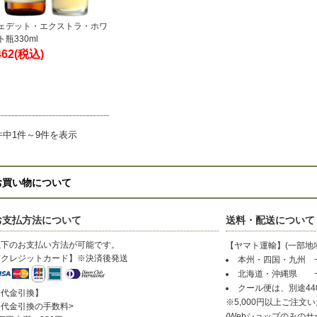
ェデット・エクストラ・ホワ
ト瓶330ml
462
(税込)
件中1件～9件を表示
お買い物について
お支払方法について
送料・配送について
以下のお支払い方法が可能です。
【ヤマト運輸】(一部地
【クレジットカード】※決済後発送
本州・四国・九州 一
北海道・沖縄県 一律
クール便は、別途44
【代金引換】
※5,000円以上ご注文
〈代金引換の手数料>
(Webショップのみのサ