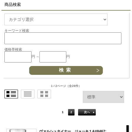
商品検索
キーワード検索
価格帯検索
円 ～
円
1 / 2ページ
（全28件）
1
2
次へ
ヴァルシュタイナー ジョッキ１&#8467;