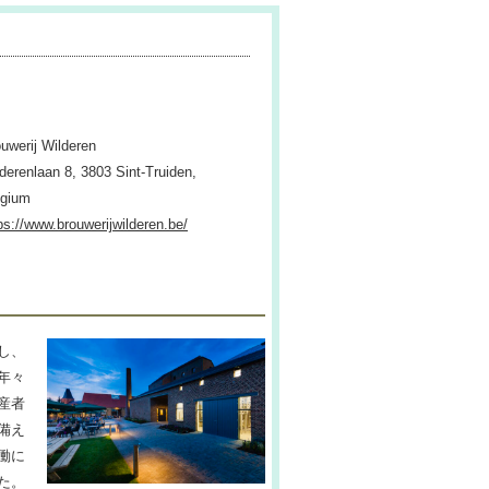
uwerij Wilderen
derenlaan 8, 3803 Sint-Truiden,
lgium
ps://www.brouwerijwilderen.be/
し、
年々
産者
備え
働に
た。