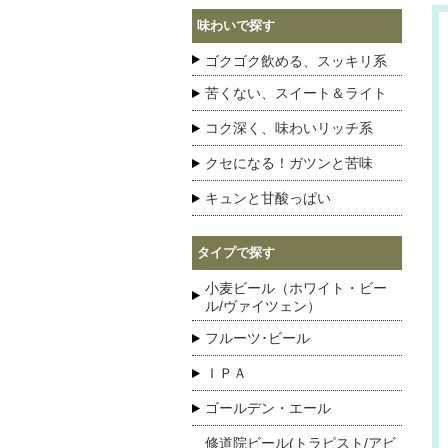
味わいで探す
ゴクゴク飲める、スッキリ系
苦くない、スイート＆ライト
コク深く、味わいリッチ系
クセになる！ガツンと苦味
キュンと甘酸っぱい
タイプで探す
小麦ビール（ホワイト・ビー
ル/ヴァイツェン）
フルーツ･ビール
ＩＰＡ
ゴールデン・エール
修道院ビール(トラピスト/アビ