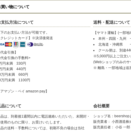
お買い物について
お支払方法について
送料・配送について
以下のお支払い方法が可能です。
【ヤマト運輸】(一部地
【クレジットカード】※決済後発送
本州・四国・九州 一
北海道・沖縄県 一律
クール便は、別途44
【代金引換】
※5,000円以上ご注文
〈代金引換の手数料>
(Webショップのみのサ
万円未満 330円
※ 離島・一部地域は追
万円未満 440円
0万円未満 660円
0万円未満 1100円
アマゾン・ペイ amazon pay】
返品について
会社概要
ショップ名：beershop.j
返品は、到着後1週間以内に電話連絡いただいた、未開封・
販売業者： 小西酒造株
未使用のものに限り、お受けいたします。
販売責任者： 小谷 一郎
返品の送料・手数料については、初期不良の場合は当社