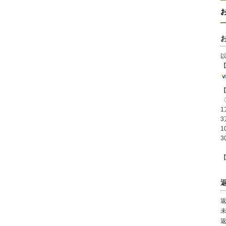
1
3
1
3
【