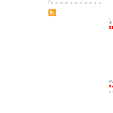
リ
ザ
¥
デ
¥
在庫