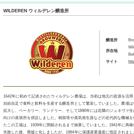
WILDEREN ウィルデレン醸造所
醸造所
Bro
Wil
所在地
Be
サイト
htt
1642年に初めて記述されたウィルデレン農場は、当初は地元の資源を活用
自給自足で食料と飲料を生産する醸造所として繁栄していました。農場は
拡大し、ベーカリー、ランドリー、そして1890年には近隣のジュネヴァ生
向けの蒸留所を併設しました。精留塔や蒸気発生器などの近代的な機械を
たこの工場は、1939年に閉鎖されるまで操業していました。1941年に再稼
失敗した後、廃墟と化しましたが、1984年に保護産業遺産に指定されまし