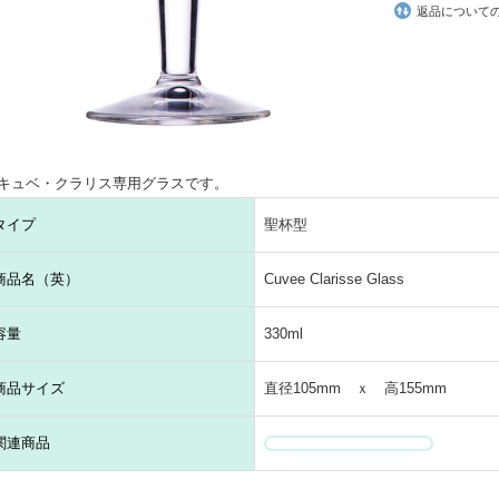
返品について
キュベ・クラリス専用グラスです。
タイプ
聖杯型
商品名（英）
Cuvee Clarisse Glass
容量
330ml
商品サイズ
直径105mm ｘ 高155mm
関連商品