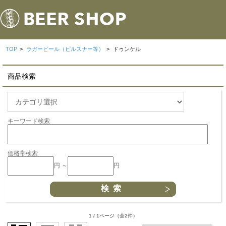
TOP
>
ラガービール（ピルスナー等）
>
ドゥンケル
商品検索
キーワード検索
価格帯検索
円 ～
円
1 / 1ページ
（全2件）