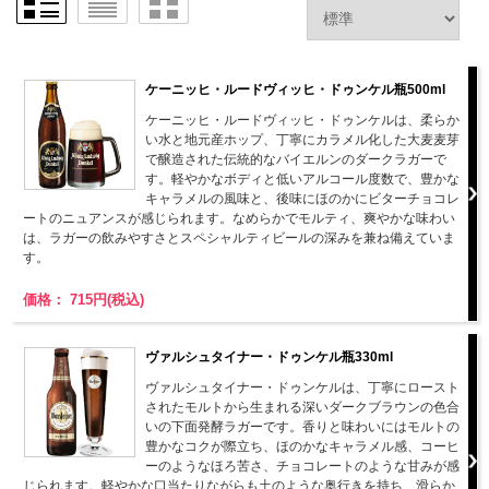
ケーニッヒ・ルードヴィッヒ・ドゥンケル瓶500ml
ケーニッヒ・ルードヴィッヒ・ドゥンケルは、柔らか
い水と地元産ホップ、丁寧にカラメル化した大麦麦芽
で醸造された伝統的なバイエルンのダークラガーで
す。軽やかなボディと低いアルコール度数で、豊かな
キャラメルの風味と、後味にほのかにビターチョコレ
ートのニュアンスが感じられます。なめらかでモルティ、爽やかな味わい
は、ラガーの飲みやすさとスペシャルティビールの深みを兼ね備えていま
す。
価格： 715円(税込)
ヴァルシュタイナー・ドゥンケル瓶330ml
ヴァルシュタイナー・ドゥンケルは、丁寧にロースト
されたモルトから生まれる深いダークブラウンの色合
いの下面発酵ラガーです。香りと味わいにはモルトの
豊かなコクが際立ち、ほのかなキャラメル感、コーヒ
ーのようなほろ苦さ、チョコレートのような甘みが感
じられます。軽やかな口当たりながらも土のような奥行きを持ち、滑らか